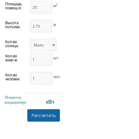
Площадь
2
м
помещ-я:
Высота
м
потолка:
Кол-во
солнца:
Кол-во
шт.
комп-в:
Кол-во
чел.
человек:
Мощность
кВт
кондиционера