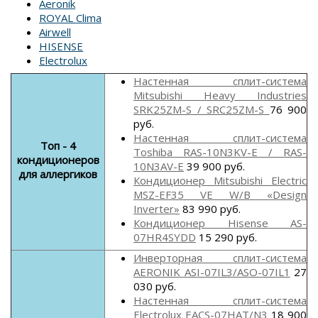
Aeronik
ROYAL Clima
Airwell
HISENSE
Electrolux
Настенная сплит-система
Mitsubishi Heavy Industries
SRK25ZM-S / SRC25ZM-S
76 900
руб.
Настенная сплит-система
Топ - 4
Toshiba RAS-10N3KV-E / RAS-
кондиционеров
10N3AV-E
39 900 руб.
для аллергиков
Кондиционер Mitsubishi Electric
MSZ-EF35 VE W/B «Design
Inverter»
83 990 руб.
Кондиционер Hisense AS-
07HR4SYDD
15 290 руб.
Инверторная сплит-система
AERONIK ASI-07IL3/ASO-07IL1
27
030 руб.
Настенная сплит-система
Electrolux EACS-07HAT/N3
18 900