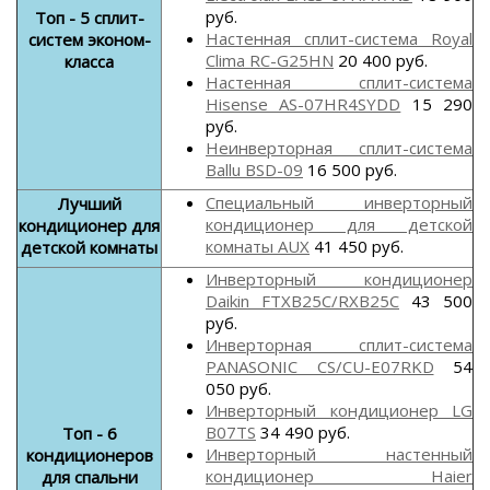
руб.
Топ - 5 сплит-
Настенная сплит-система Royal
систем эконом-
Clima RC-G25HN
20 400 руб.
класса
Настенная сплит-система
Hisense AS-07HR4SYDD
15 290
руб.
Неинверторная сплит-система
Ballu BSD-09
16 500 руб.
Специальный инверторный
Лучший
кондиционер для детской
кондиционер для
комнаты AUX
41 450 руб.
детской комнаты
Инверторный кондиционер
Daikin FTXB25C/RXB25C
43 500
руб.
Инверторная сплит-система
PANASONIC CS/CU-E07RKD
54
050 руб.
Инверторный кондиционер LG
B07TS
34 490 руб.
Топ - 6
Инверторный настенный
кондиционеров
кондиционер Haier
для спальни