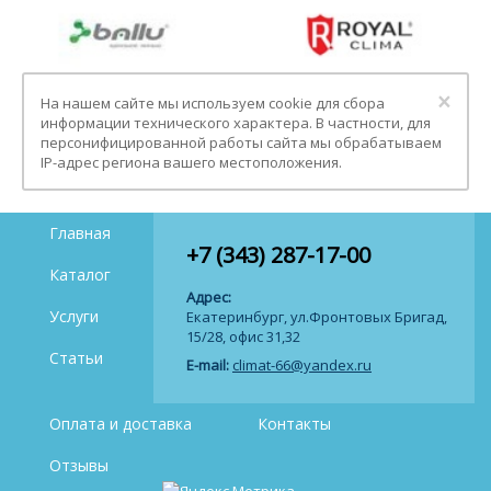
Clo
×
На нашем сайте мы используем cookie для сбора
информации технического характера. В частности, для
персонифицированной работы сайта мы обрабатываем
IP-адрес региона вашего местоположения.
Главная
+7 (343) 287-17-00
Каталог
Адрес:
Услуги
Екатеринбург, ул.Фронтовых Бригад,
15/28, офис 31,32
Статьи
E-mail:
climat-66@yandex.ru
Оплата и доставка
Контакты
Отзывы