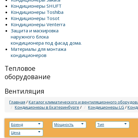
Кондиционеры SHUFT
Кондиционеры Toshiba
Кондиционеры Tosot
Кондиционеры Venterra
Защита и маскировка
наружного блока
кондиционера под фасад дома.
Материалы для монтажа
кондиционеров
Тепловое
оборудование
Вентиляция
Главная
/
Каталог климатического и вентиляционного оборудов
Кондиционеры в Екатеринбурге
/
Кондиционеры LG
/
Конд
Бренд
Мощность
Тип
Цена