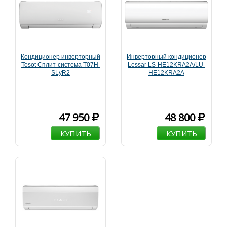
Кондиционер инверторный
Инверторный кондиционер
Tosot Сплит-система T07H-
Lessar LS-HE12KRA2A/LU-
SLyR2
HE12KRA2A
47 950
48 800
КУПИТЬ
КУПИТЬ