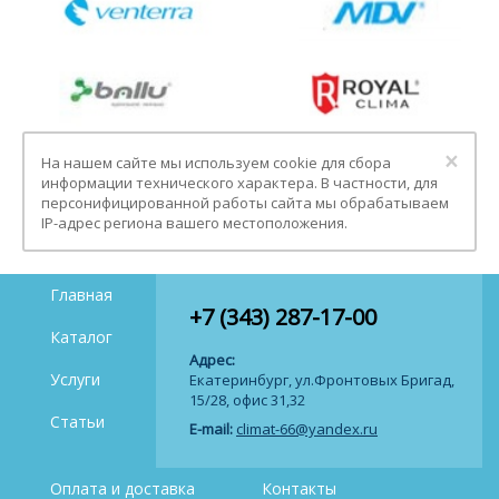
Clo
×
На нашем сайте мы используем cookie для сбора
информации технического характера. В частности, для
персонифицированной работы сайта мы обрабатываем
IP-адрес региона вашего местоположения.
Главная
+7 (343) 287-17-00
Каталог
Адрес:
Услуги
Екатеринбург, ул.Фронтовых Бригад,
15/28, офис 31,32
Статьи
E-mail:
climat-66@yandex.ru
Оплата и доставка
Контакты