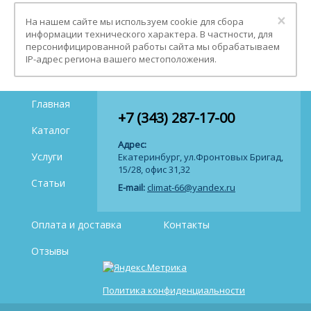
Clo
×
На нашем сайте мы используем cookie для сбора
информации технического характера. В частности, для
персонифицированной работы сайта мы обрабатываем
IP-адрес региона вашего местоположения.
Главная
+7 (343) 287-17-00
Каталог
Адрес:
Услуги
Екатеринбург, ул.Фронтовых Бригад,
15/28, офис 31,32
Статьи
E-mail:
climat-66@yandex.ru
Оплата и доставка
Контакты
Отзывы
Политика конфиденциальности