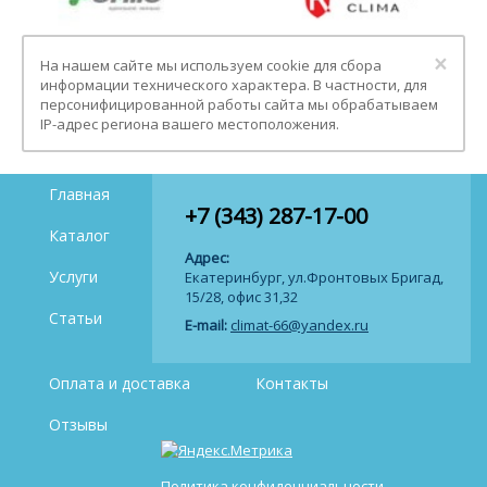
Clo
×
На нашем сайте мы используем cookie для сбора
информации технического характера. В частности, для
персонифицированной работы сайта мы обрабатываем
IP-адрес региона вашего местоположения.
Главная
+7 (343) 287-17-00
Каталог
Адрес:
Услуги
Екатеринбург, ул.Фронтовых Бригад,
15/28, офис 31,32
Статьи
E-mail:
climat-66@yandex.ru
Оплата и доставка
Контакты
Отзывы
Политика конфиденциальности