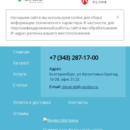
Clo
×
На нашем сайте мы используем cookie для сбора
информации технического характера. В частности, для
персонифицированной работы сайта мы обрабатываем
IP-адрес региона вашего местоположения.
Главная
+7 (343) 287-17-00
Каталог
Адрес:
Услуги
Екатеринбург, ул.Фронтовых Бригад,
15/28, офис 31,32
Статьи
E-mail:
climat-66@yandex.ru
Оплата и доставка
Контакты
Отзывы
Политика конфиденциальности