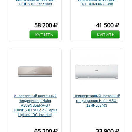
12HUN103/R2 Silver
07HUN403/R2 Gold
58 200
41 500
КУПИТЬ
КУПИТЬ
Инверторный настенный
Неинверторный настенный
кондиционер Haier
кондиционер Haier HSU-
AS09NS5ERA-G /
12HPL03/R3
1U09BS3ERA Gold (Серия
Lightera DC-Inverter)
65 200
33 900