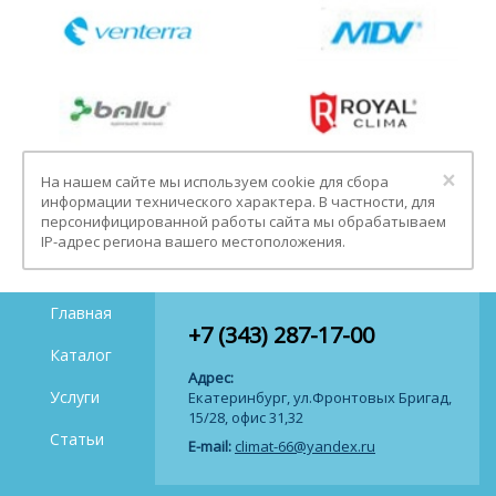
Clo
×
На нашем сайте мы используем cookie для сбора
информации технического характера. В частности, для
персонифицированной работы сайта мы обрабатываем
IP-адрес региона вашего местоположения.
Главная
+7 (343) 287-17-00
Каталог
Адрес:
Услуги
Екатеринбург, ул.Фронтовых Бригад,
15/28, офис 31,32
Статьи
E-mail:
climat-66@yandex.ru