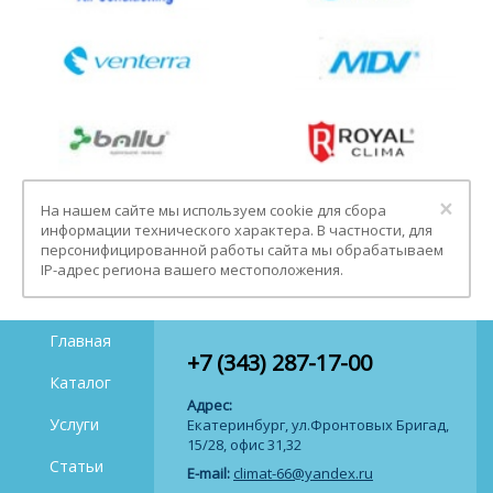
Clo
×
На нашем сайте мы используем cookie для сбора
информации технического характера. В частности, для
персонифицированной работы сайта мы обрабатываем
IP-адрес региона вашего местоположения.
Главная
+7 (343) 287-17-00
Каталог
Адрес:
Услуги
Екатеринбург, ул.Фронтовых Бригад,
15/28, офис 31,32
Статьи
E-mail:
climat-66@yandex.ru