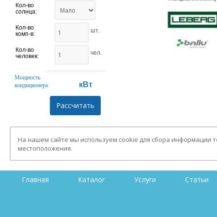
Кол-во
солнца:
Кол-во
шт.
комп-в:
Кол-во
чел.
человек:
Мощность
кВт
кондиционера
На нашем сайте мы используем cookie для сбора информации 
местоположения.
Главная
Каталог
Услуги
Статьи