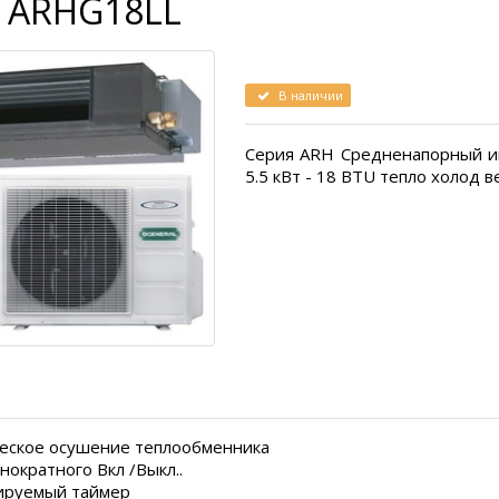
l ARHG18LL
В наличии
Серия ARH Средненапорный и
5.5 кВт - 18 BTU тепло холод 
еское осушение теплообменника
нократного Вкл /Выкл..
ируемый таймер