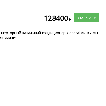
128400
В КОРЗИНУ
нверторный канальный кондиционер General ARHG18LL
вентиляция