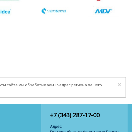
Clo
×
оты сайта мы обрабатываем IP-адрес региона вашего
+7 (343) 287-17-00
Адрес:
Екатеринбург, ул.Фронтовых Бригад,