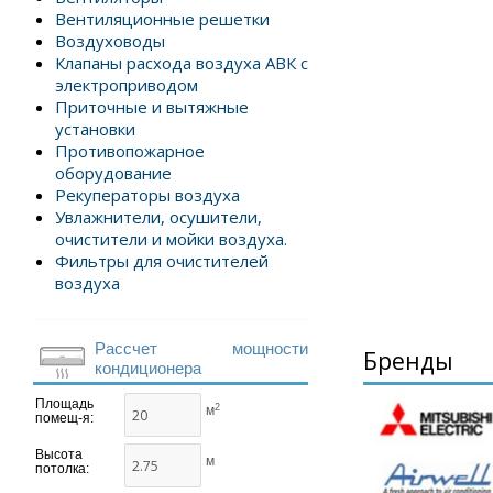
Вентиляционные решетки
Воздуховоды
Клапаны расхода воздуха АВК с
электроприводом
Приточные и вытяжные
установки
Противопожарное
оборудование
Рекуператоры воздуха
Увлажнители, осушители,
очистители и мойки воздуха.
Фильтры для очистителей
воздуха
Рассчет мощности
Бренды
кондиционера
Площадь
2
м
помещ-я:
Высота
м
потолка: