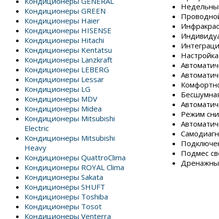
Кондиционеры GENERAL
Недельный
Кондиционеры GREEN
Проводной
Кондиционеры Haier
Инфракрас
Кондиционеры HISENSE
Индивидуа
Кондиционеры Hitachi
Интеграци
Кондиционеры Kentatsu
Настройка
Кондиционеры Lanzkraft
Автоматич
Кондиционеры LEBERG
Автоматич
Кондиционеры Lessar
Комфортн
Кондиционеры LG
Бесшумная
Кондиционеры MDV
Автоматич
Кондиционеры Midea
Режим сни
Кондиционеры Mitsubishi
Автоматич
Electric
Самодиагн
Кондиционеры Mitsubishi
Подключен
Heavy
Подмес св
Кондиционеры QuattroClima
Дренажны
Кондиционеры ROYAL Clima
Кондиционеры Sakata
Кондиционеры SHUFT
Кондиционеры Toshiba
Кондиционеры Tosot
Кондиционеры Venterra