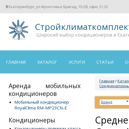
Екатеринбург, ул.Фронтовых Бригад, 15/28, офис 31,32
Стройклиматкомплек
Широкий выбор кондиционеров в Екат
ГЛАВНАЯ
КАТАЛОГ
УСЛУГИ
СТАТЬИ
О
Главная
/
Катал
Аренда мобильных
Средненапорны
кондиционеров
Мобильный кондиционер
Бренд
RoyalClima RM-MP23CN-E
Средне
Кондиционеры
Кондиционеры премиум-класса