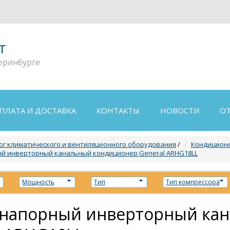
т
еринбурге
ПЛАТА И ДОСТАВКА
КОНТАКТЫ
НОВОСТИ
О
ог климатического и вентиляционного оборудования
/
Кондиционе
й инверторный канальный кондиционер General ARHG18LL
Мощность
Тип
Тип компрессора
напорный инверторный ка