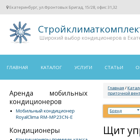
Екатеринбург, ул.Фронтовых Бригад, 15/28, офис 31,32
Стройклиматкомплек
Широкий выбор кондиционеров в Екат
ГЛАВНАЯ
КАТАЛОГ
УСЛУГИ
СТАТЬИ
О
Главная
/
Катал
Аренда мобильных
приточной вент
кондиционеров
Мобильный кондиционер
Бренд
RoyalClima RM-MP23CN-E
Щит уп
Кондиционеры
Кондиционеры премиум-класса