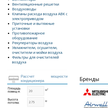
Вентиляционные решетки
Воздуховоды
Клапаны расхода воздуха АВК с
электроприводом
Приточные и вытяжные
установки
Противопожарное
оборудование
Рекуператоры воздуха
Увлажнители, осушители,
очистители и мойки воздуха.
Фильтры для очистителей
воздуха
Рассчет мощности
Бренды
кондиционера
Площадь
2
м
помещ-я:
Высота
м
потолка: