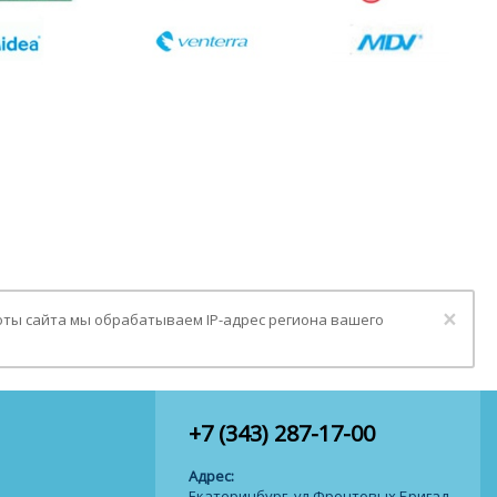
Clo
×
оты сайта мы обрабатываем IP-адрес региона вашего
+7 (343) 287-17-00
Адрес:
Екатеринбург, ул.Фронтовых Бригад,