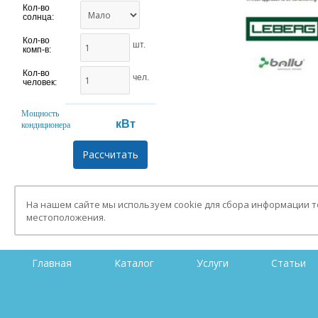
Кол-во
солнца:
Кол-во
шт.
комп-в:
Кол-во
чел.
человек:
Мощность
кВт
кондиционера
На нашем сайте мы используем cookie для сбора информации 
местоположения.
Главная
Каталог
Услуги
Статьи