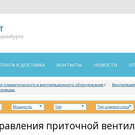
т
еринбурге
ПЛАТА И ДОСТАВКА
КОНТАКТЫ
НОВОСТИ
О
ог климатического и вентиляционного оборудования
/
Вентиляция
иляции.
Мощность
Тип
Тип компрессора
равления приточной вентил