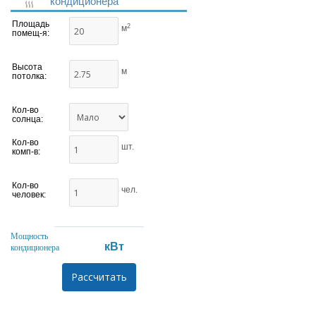
кондиционера
Площадь
2
м
помещ-я:
Высота
м
потолка:
Кол-во
солнца:
Кол-во
шт.
комп-в:
Кол-во
чел.
человек:
Мощность
кВт
кондиционера