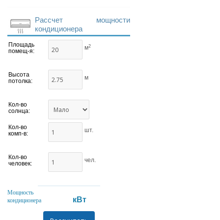
Рассчет мощности
кондиционера
Площадь
2
м
помещ-я:
Высота
м
потолка:
Кол-во
солнца:
Кол-во
шт.
комп-в:
Кол-во
чел.
человек:
Мощность
кВт
кондиционера