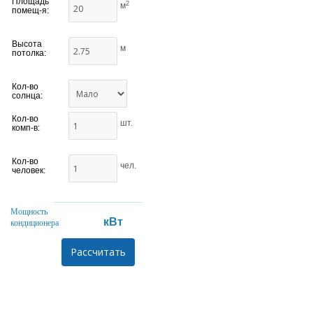
Площадь
2
м
помещ-я:
Высота
м
потолка:
Кол-во
солнца:
Кол-во
шт.
комп-в:
Кол-во
чел.
человек:
Мощность
кВт
кондиционера