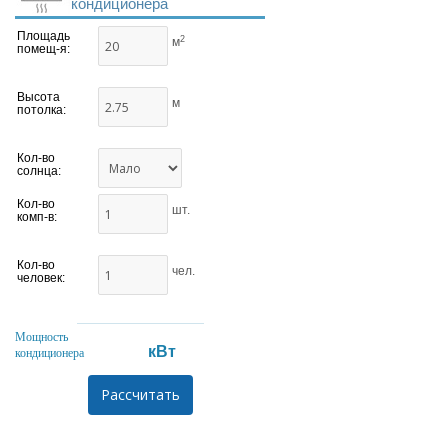
кондиционера
Площадь
2
м
помещ-я:
Высота
м
потолка:
Кол-во
солнца:
Кол-во
шт.
комп-в:
Кол-во
чел.
человек:
Мощность
кВт
кондиционера