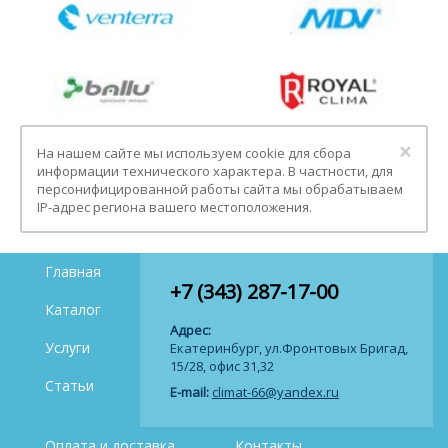
Clo
×
На нашем сайте мы используем cookie для сбора
информации технического характера. В частности, для
персонифицированной работы сайта мы обрабатываем
IP-адрес региона вашего местоположения.
Главная
+7 (343) 287-17-00
Каталог
Адрес:
Услуги
Екатеринбург, ул.Фронтовых Бригад,
15/28, офис 31,32
Статьи
E-mail:
climat-66@yandex.ru
Оплата и доставка
Контакты