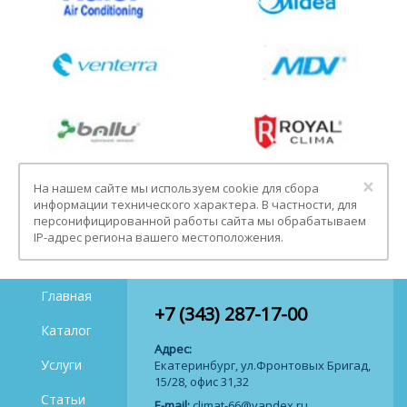
Clo
×
На нашем сайте мы используем cookie для сбора
информации технического характера. В частности, для
персонифицированной работы сайта мы обрабатываем
IP-адрес региона вашего местоположения.
Главная
+7 (343) 287-17-00
Каталог
Адрес:
Услуги
Екатеринбург, ул.Фронтовых Бригад,
15/28, офис 31,32
Статьи
E-mail:
climat-66@yandex.ru