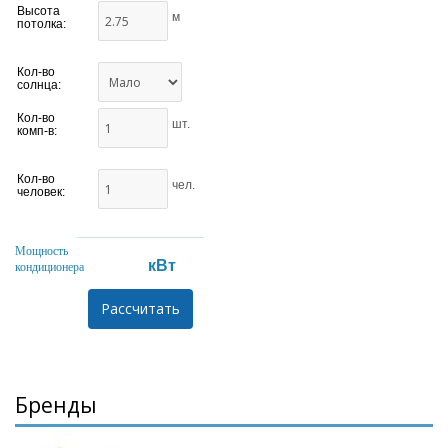
Высота
м
потолка:
Кол-во
солнца:
Кол-во
шт.
комп-в:
Кол-во
чел.
человек:
Мощность
кВт
кондиционера
Бренды