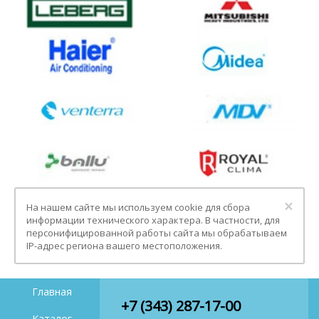
Clo
×
На нашем сайте мы используем cookie для сбора
информации технического характера. В частности, для
персонифицированной работы сайта мы обрабатываем
IP-адрес региона вашего местоположения.
Главная
+7 (343) 287-17-00
Каталог