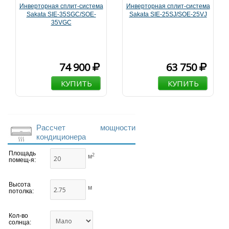
Инверторная сплит-система
Инверторная сплит-система
Sakata SIE-35SGC/SOE-
Sakata SIE-25SJ/SOE-25VJ
35VGC
74 900
63 750
КУПИТЬ
КУПИТЬ
Рассчет мощности
кондиционера
Площадь
2
м
помещ-я:
Высота
м
потолка:
Кол-во
солнца: