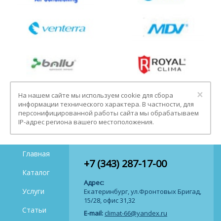
Clo
×
На нашем сайте мы используем cookie для сбора
информации технического характера. В частности, для
персонифицированной работы сайта мы обрабатываем
IP-адрес региона вашего местоположения.
Главная
+7 (343) 287-17-00
Каталог
Адрес:
Услуги
Екатеринбург, ул.Фронтовых Бригад,
15/28, офис 31,32
Статьи
E-mail:
climat-66@yandex.ru