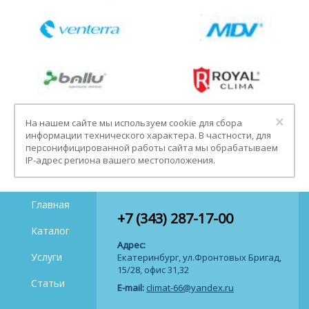
Clo
×
На нашем сайте мы используем cookie для сбора
информации технического характера. В частности, для
персонифицированной работы сайта мы обрабатываем
IP-адрес региона вашего местоположения.
Главная
+7 (343) 287-17-00
Каталог
Адрес:
Услуги
Екатеринбург, ул.Фронтовых Бригад,
15/28, офис 31,32
Статьи
E-mail:
climat-66@yandex.ru