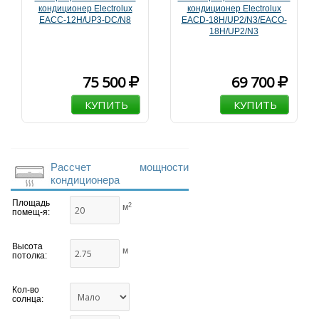
кондиционер Electrolux
кондиционер Electrolux
EACC-12H/UP3-DC/N8
EACD-18H/UP2/N3/EACO-
18H/UP2/N3
75 500
69 700
КУПИТЬ
КУПИТЬ
Рассчет мощности
кондиционера
Площадь
2
м
помещ-я:
Высота
м
потолка:
Кол-во
солнца: