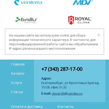
Clo
×
На нашем сайте мы используем cookie для сбора
информации технического характера. В частности, для
персонифицированной работы сайта мы обрабатываем
IP-адрес региона вашего местоположения.
Главная
+7 (343) 287-17-00
Каталог
Адрес:
Услуги
Екатеринбург, ул.Фронтовых Бригад,
15/28, офис 31,32
Статьи
E-mail:
climat-66@yandex.ru
Оплата и доставка
Контакты