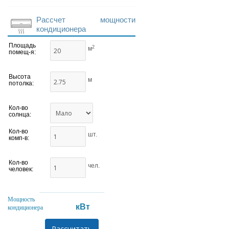
Рассчет мощности
кондиционера
Площадь
2
м
помещ-я:
Высота
м
потолка:
Кол-во
солнца:
Кол-во
шт.
комп-в:
Кол-во
чел.
человек:
Мощность
кВт
кондиционера