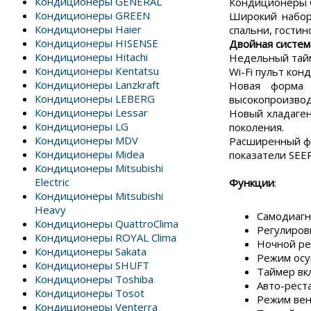
Кондиционеры GENERAL
Кондиционеры G
Кондиционеры GREEN
Широкий набор
Кондиционеры Haier
спальни, гости
Кондиционеры HISENSE
Двойная систем
Кондиционеры Hitachi
Недельный тайм
Кондиционеры Kentatsu
Wi-Fi пульт ко
Кондиционеры Lanzkraft
Новая форма 
Кондиционеры LEBERG
высокопроизво
Кондиционеры Lessar
Новый хладаген
Кондиционеры LG
поколения.
Кондиционеры MDV
Расширенный ф
Кондиционеры Midea
показатели SEER
Кондиционеры Mitsubishi
Electric
Функции
:
Кондиционеры Mitsubishi
Heavy
Самодиагн
Кондиционеры QuattroClima
Регулиров
Кондиционеры ROYAL Clima
Ночной р
Кондиционеры Sakata
Режим осу
Кондиционеры SHUFT
Таймер вк
Кондиционеры Toshiba
Авто-рест
Кондиционеры Tosot
Режим ве
Кондиционеры Venterra