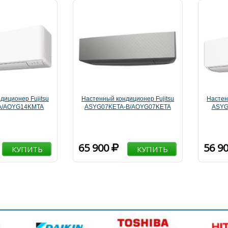
диционер Fujitsu
Настенный кондиционер Fujitsu
Настен
A/AOYG14KMTA
ASYG07KETA-B/AOYG07KETA
ASYG
65 900
56 9
КУПИТЬ
КУПИТЬ