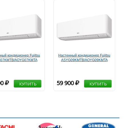
ный кондиционер Fujitsu
Настенный кондиционер Fujitsu
07KMTB/AOYG07KMTA
ASYG09KMTB/AOYG09KMTA
00
59 900
КУПИТЬ
КУПИТЬ