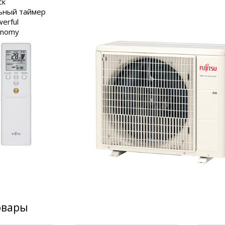
ск
ьный таймер
erful
onomy
овары