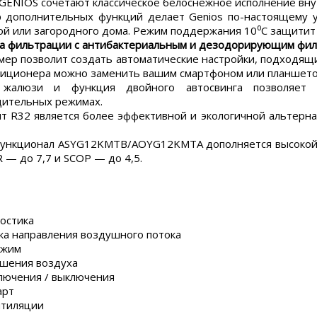
ENIOS сочетают классическое белоснежное исполнение вну
 дополнительных функций делает Genios по-настоящему у
ной или загородного дома. Режим поддержания 10⁰С защитит
а фильтрации с антибактериальным и дезодорирующим филь
ер позволит создать автоматические настройки, подходящи
ндиционера можно заменить вашим смартфоном или планшет
жалюзи и функция двойного автосвинга позволяет
дительных режимах.
т R32 является более эффективной и экологичной альтерна
ункционал ASYG12KMTB/AOYG12KMTA дополняется высокой 
 — до 7,7 и SCOP — до 4,5.
остика
ка направления воздушного потока
ежим
шения воздуха
лючения / выключения
арт
нтиляции