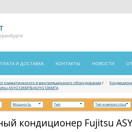
т
еринбурге
ПЛАТА И ДОСТАВКА
КОНТАКТЫ
НОВОСТИ
О
ог климатического и вентиляционного оборудования
/
Кондиционе
jitsu ASYG12KMTB/AOYG12KMTA
Мощность
Тип
Тип компрессора
ный кондиционер Fujitsu 