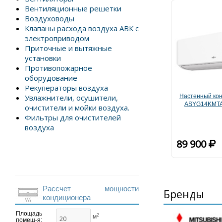
Вентиляционные решетки
Воздуховоды
Клапаны расхода воздуха АВК с
электроприводом
Приточные и вытяжные
установки
Противопожарное
оборудование
Рекуператоры воздуха
Увлажнители, осушители,
Настенный кон
ASYG14KMT
очистители и мойки воздуха.
Фильтры для очистителей
воздуха
89 900
Рассчет мощности
Бренды
кондиционера
Площадь
2
м
помещ-я: