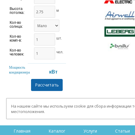
Высота
м
потолка:
Кол-во
солнца:
Кол-во
шт.
комп-в:
Кол-во
чел.
человек:
Мощность
кВт
кондиционера
На нашем сайте мы используем cookie для сбора информации 
местоположения.
Главная
Каталог
Услуги
Статьи