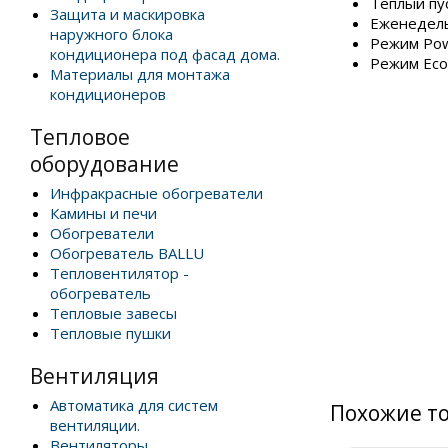
Теплый пу
Защита и маскировка
Еженедел
наружного блока
Режим Pow
кондиционера под фасад дома.
Режим Ec
Материалы для монтажа
кондиционеров
Тепловое
оборудование
Инфракрасные обогреватели
Камины и печи
Обогреватели
Обогреватель BALLU
Тепловентилятор -
обогреватель
Тепловые завесы
Тепловые пушки
Вентиляция
Автоматика для систем
Похожие т
вентиляции.
Вентиляторы