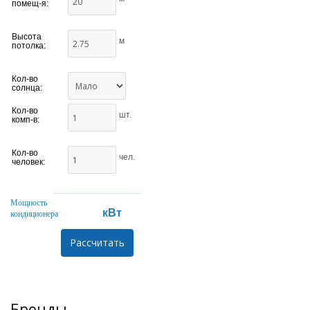
помещ-я:
Высота
м
потолка:
Кол-во
солнца:
Кол-во
шт.
комп-в:
Кол-во
чел.
человек:
Мощность
кВт
кондиционера
Бренды