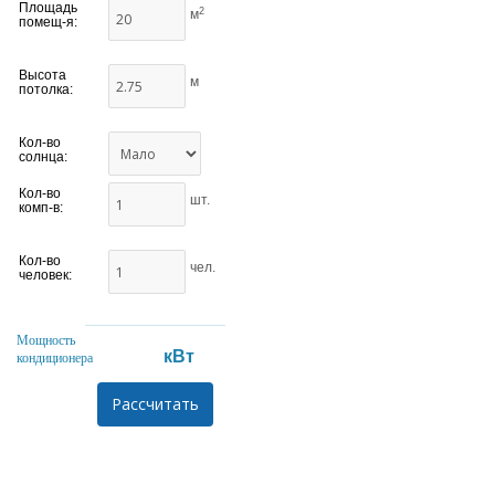
Площадь
2
м
помещ-я:
Высота
м
потолка:
Кол-во
солнца:
Кол-во
шт.
комп-в:
Кол-во
чел.
человек:
Мощность
кВт
кондиционера