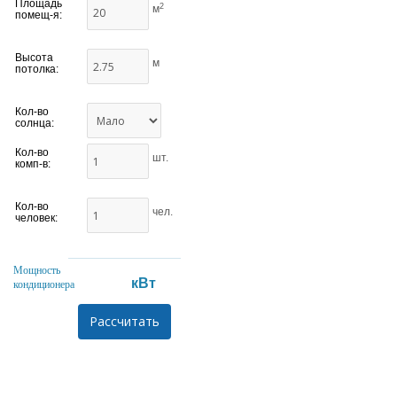
Площадь
2
м
помещ-я:
Высота
м
потолка:
Кол-во
солнца:
Кол-во
шт.
комп-в:
Кол-во
чел.
человек:
Мощность
кВт
кондиционера