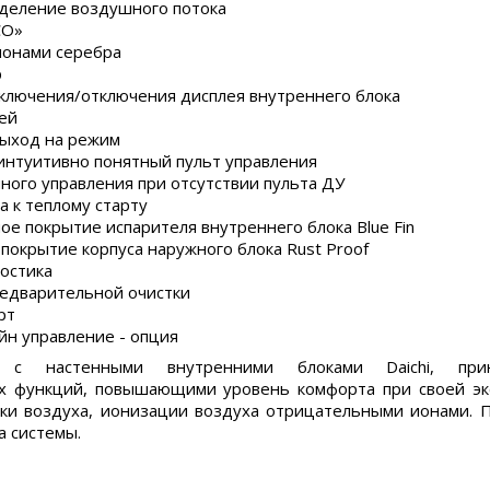
деление воздушного потока
CO»
ионами серебра
р
ключения/отключения дисплея внутреннего блока
ей
ыход на режим
интуитивно понятный пульт управления
чного управления при отсутствии пульта ДУ
а к теплому старту
ое покрытие испарителя внутреннего блока Blue Fin
покрытие корпуса наружного блока Rust Proof
остика
едварительной очистки
рт
айн управление - опция
мы с настенными внутренними блоками Daichi, пр
х функций, повышающими уровень комфорта при своей экс
ки воздуха, ионизации воздуха отрицательными ионами. 
а системы.