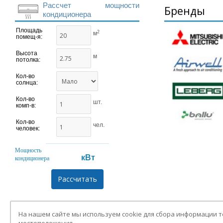
Рассчет мощности
Бренды
кондиционера
Площадь
2
м
помещ-я:
Высота
м
потолка:
Кол-во
солнца:
Кол-во
шт.
комп-в:
Кол-во
чел.
человек:
Мощность
кВт
кондиционера
На нашем сайте мы используем cookie для сбора информации 