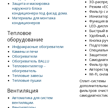
3D-распре
Защита и маскировка
Режим «E
наружного блока
Фильтр c 
кондиционера под фасад дома.
Ионизато
Материалы для монтажа
Функция в
кондиционеров
LED-диспл
Быстрый в
Тепловое
Удобный, 
оборудование
Кнопка ру
Подготовк
Инфракрасные обогреватели
Специальн
Камины и печи
Защитное 
Обогреватели
Самодиагн
Обогреватель BALLU
Фильтр пр
Тепловентилятор -
Автореста
обогреватель
Wi-Fi, онл
Тепловые завесы
Тепловые пушки
Сплит-систе
дополнительны
Вентиляция
фильтров очист
самодиагностик
Автоматика для систем
вентиляции.
Вентиляторы