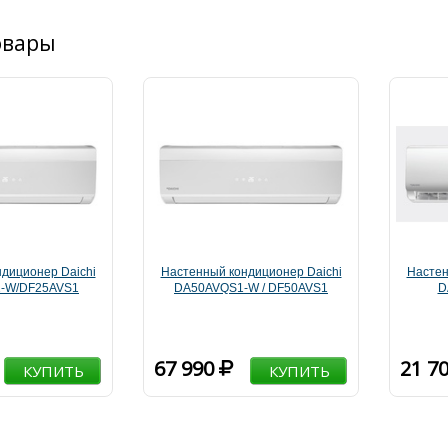
овары
диционер Daichi
Настенный кондиционер Daichi
Настен
-W/DF25AVS1
DA50AVQS1-W / DF50AVS1
D
67 990
21 7
КУПИТЬ
КУПИТЬ