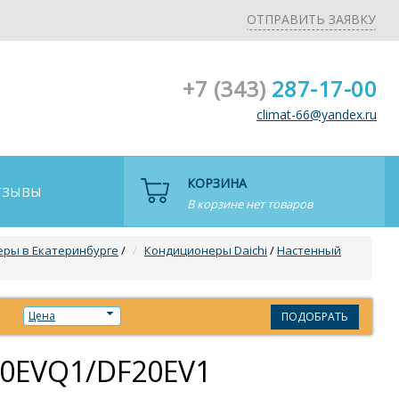
ОТПРАВИТЬ ЗАЯВКУ
+7 (343)
287-17-00
climat-66@yandex.ru
КОРЗИНА
ТЗЫВЫ
В корзине нет товаров
ры в Екатеринбурге
/
Кондиционеры Daichi
/
Настенный
Цена
ПОДОБРАТЬ
20EVQ1/DF20EV1