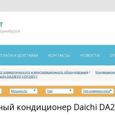
т
еринбурге
ПЛАТА И ДОСТАВКА
КОНТАКТЫ
НОВОСТИ
О
ог климатического и вентиляционного оборудования
/
Кондиционе
ichi DA20EVQ1/DF20EV1
Мощность
Тип
Тип компрессора
ный кондиционер Daichi DA