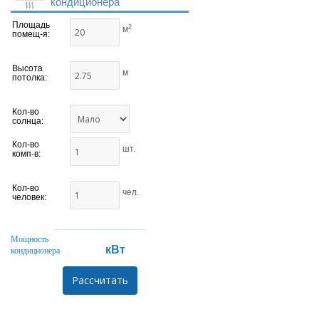
кондиционера
Площадь
2
м
помещ-я:
Высота
м
потолка:
Кол-во
солнца:
Кол-во
шт.
комп-в:
Кол-во
чел.
человек:
Мощность
кВт
кондиционера