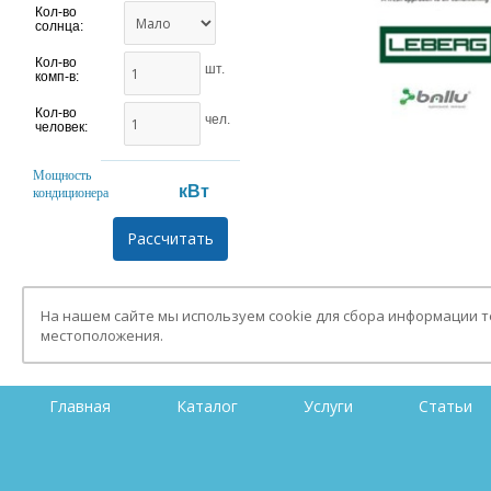
Кол-во
солнца:
Кол-во
шт.
комп-в:
Кол-во
чел.
человек:
Мощность
кВт
кондиционера
На нашем сайте мы используем cookie для сбора информации 
местоположения.
Главная
Каталог
Услуги
Статьи