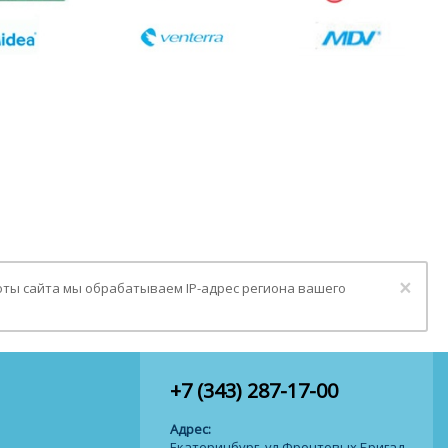
Clo
×
оты сайта мы обрабатываем IP-адрес региона вашего
+7 (343) 287-17-00
Адрес:
Екатеринбург, ул.Фронтовых Бригад,