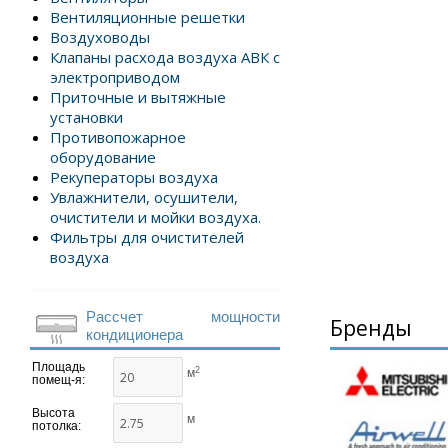
Вентиляционные решетки
Воздуховоды
Клапаны расхода воздуха АВК с
электроприводом
Приточные и вытяжные
установки
Противопожарное
оборудование
Рекуператоры воздуха
Увлажнители, осушители,
очистители и мойки воздуха.
Фильтры для очистителей
воздуха
Рассчет мощности
Бренды
кондиционера
Площадь
2
м
помещ-я:
Высота
м
потолка: