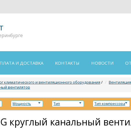
т
еринбурге
ПЛАТА И ДОСТАВКА
КОНТАКТЫ
НОВОСТИ
О
ог климатического и вентиляционного оборудования
/
Вентиляция
ный вентилятор
Мощность
Тип
Тип компрессора
G круглый канальный венти