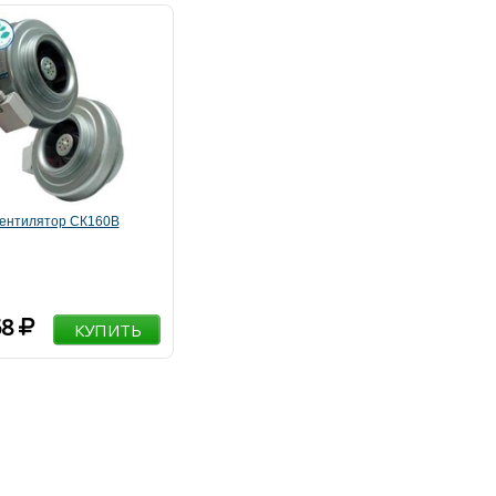
ентилятор СК160В
58
КУПИТЬ