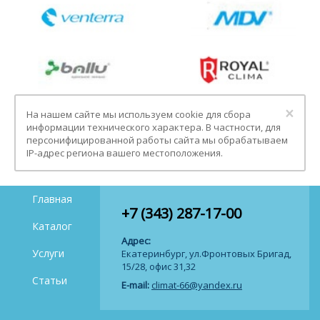
Clo
×
На нашем сайте мы используем cookie для сбора
информации технического характера. В частности, для
персонифицированной работы сайта мы обрабатываем
IP-адрес региона вашего местоположения.
Главная
+7 (343) 287-17-00
Каталог
Адрес:
Услуги
Екатеринбург, ул.Фронтовых Бригад,
15/28, офис 31,32
Статьи
E-mail:
climat-66@yandex.ru