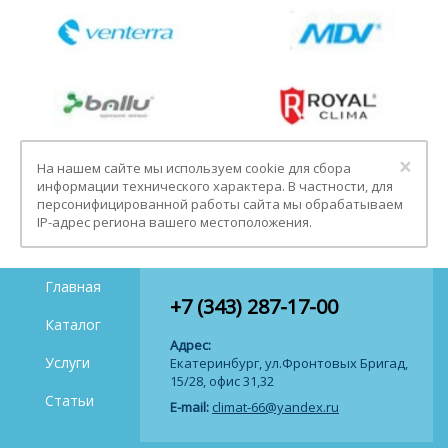
Clo
×
На нашем сайте мы используем cookie для сбора
информации технического характера. В частности, для
персонифицированной работы сайта мы обрабатываем
IP-адрес региона вашего местоположения.
Главная
+7 (343) 287-17-00
Каталог
Адрес:
Услуги
Екатеринбург, ул.Фронтовых Бригад,
15/28, офис 31,32
Статьи
E-mail:
climat-66@yandex.ru