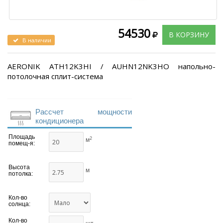
54530
В КОРЗИНУ
В наличии
AERONIK ATH12K3HI / AUHN12NK3HO напольно-
потолочная сплит-система
Рассчет мощности
кондиционера
Площадь
2
м
помещ-я:
Высота
м
потолка:
Кол-во
солнца:
Кол-во