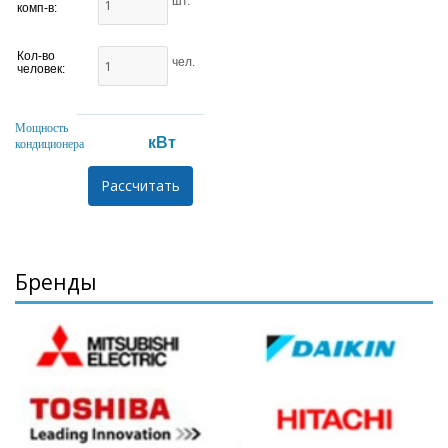
шт.
комп-в:
Кол-во
чел.
человек:
Мощность
кВт
кондиционера
Бренды