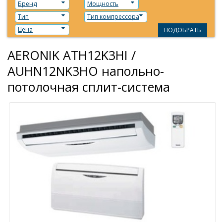
Бренд
Мощность
Тип
Тип компрессора
Цена
ПОДОБРАТЬ
AERONIK ATH12K3HI /
AUHN12NK3HO напольно-
потолочная сплит-система